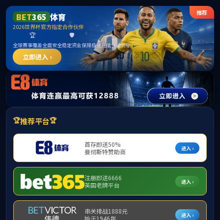
******
yl7703永利(中国)有限公司官网
首页
学院概况
师资力量