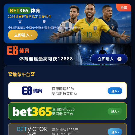
******
yl7703永利(中国)有限公司官网
首页
学院概况
师资力量