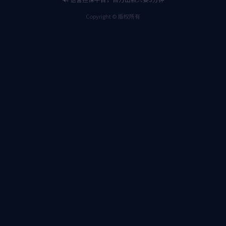
校教师师德失范行为 处理的指导意见
利师德建设规范