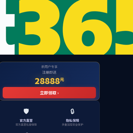
-yl7703永利
-国际数字影视学院
-海南省华侨华人
03永利
招生就业
国际合作
下载专区