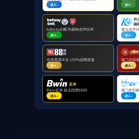
yl7703永利
师德师风
党建动态
骆清铭校长为
文件制度
教育部召开师